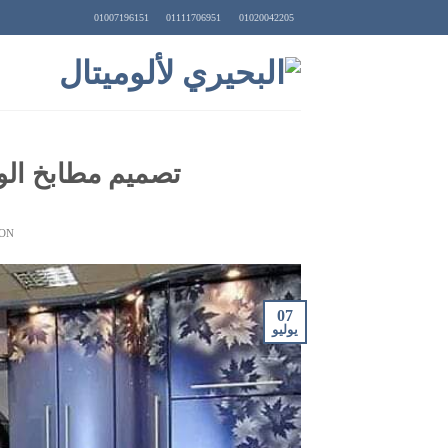
Ski
01007196151
01111706951
01020042205
t
conten
تصميم مطابخ الو
 ON
07
يوليو