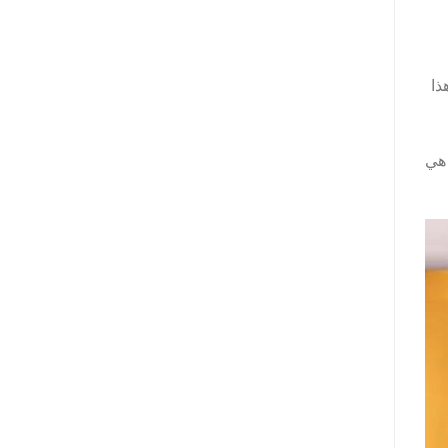
ذا
 هي