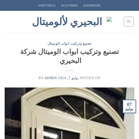
Ski
01007196151
01111706951
01020042205
t
conten
تصنيع وتركيب ابواب الوميتال
تصنيع وتركيب ابواب الوميتال شركة
البحيري
POSTED ON
يوليو 7, 2024
BY
ADMIN
07
يوليو