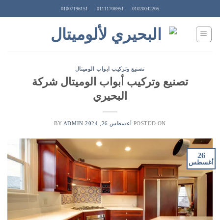
Ski
01007196151
01111706951
01020042205
t
conten
تصنيع وتركيب ابواب الوميتال
تصنيع وتركيب أبواب الوميتال شركة
البحيري
POSTED ON
أغسطس 26, 2024
BY
ADMIN
26
أغسطس