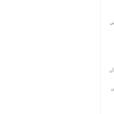
تي
أن
ن