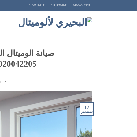
Ski
01007196151
01111706951
01020042205
t
conten
صيانة الوميتال ا
01020042205لخدمة سريعة و
D ON
17
سبتمبر