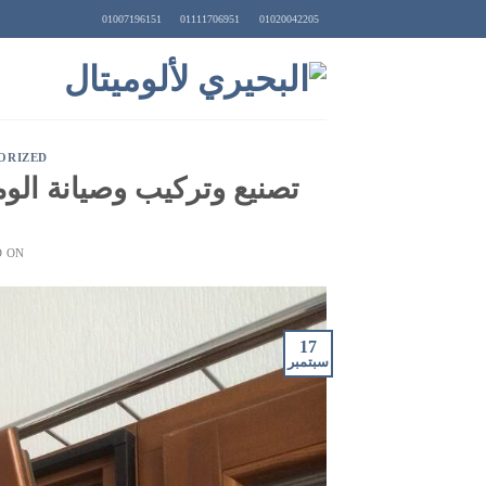
Ski
01007196151
01111706951
01020042205
t
conten
ORIZED
تصنيع وتركيب وصيانة الوميتال – خبر
D ON
17
سبتمبر