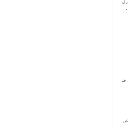
ويل
.
 قد
عن