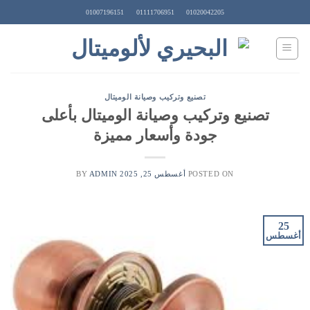
Ski
01007196151
01111706951
01020042205
t
conten
تصنيع وتركيب وصيانة الوميتال
تصنيع وتركيب وصيانة الوميتال بأعلى
جودة وأسعار مميزة
POSTED ON
أغسطس 25, 2025
BY
ADMIN
25
أغسطس