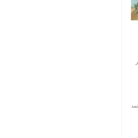
ز
تمد