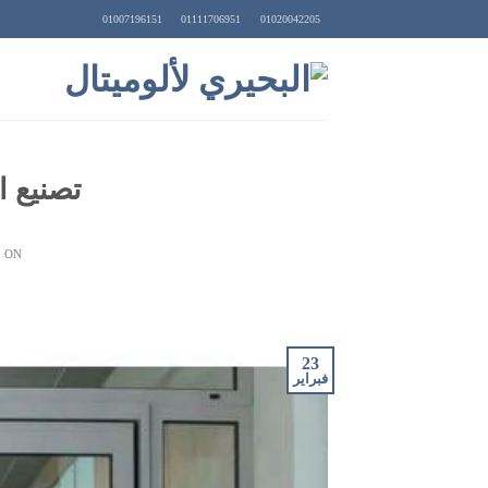
Ski
01007196151
01111706951
01020042205
t
conten
تصنيع ا
 ON
23
فبراير