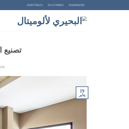
Ski
01007196151
01111706951
01020042205
t
conten
تصنيع ا
 ON
19
يناير