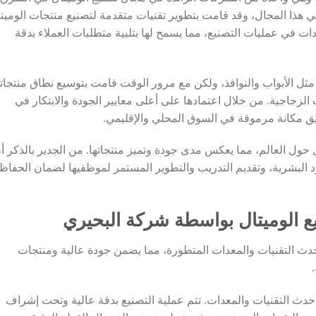
تلك الشركة خبرة تزيد عن 30 عاماً في هذا المجال، وقد قامت بتطوير تقنيات متقدمة لتصنيع منتجات الومي
ت في عمليات التصنيع، مما يسمح لها بتلبية متطلبات العملاء بدقة
ثل الأبواب والنوافذ، ولكن مع مرور الوقت قامت بتوسيع نطاق منتجاته
لزجاجية. من خلال اعتمادها على أعلى معايير الجودة والابتكار في
ق مكانة مرموقة في السوق المحلي والإقليمي.
حول العالم، مما يعكس مدى جودة وتميز منتجاتها. من الجدير بالذكر أ
ارد البشرية، وتقديم التدريب والتطوير المستمر لموظفيها لضمان الحفاظ
ع الوميتال بواسطة شركة البحيري
حدث التقنيات والمعدات المتطورة، مما يضمن جودة عالية ومنتجات
حدث التقنيات والمعدات. تتم عملية التصنيع بدقة عالية وتحت إشراف