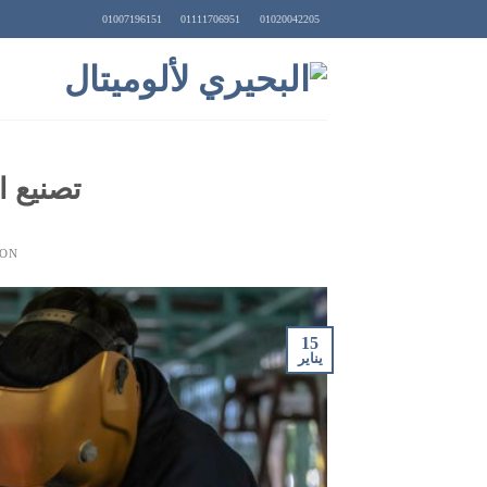
Ski
01007196151
01111706951
01020042205
t
conten
تصنيع ا
 ON
15
يناير