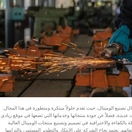
 تصنيع الوميتال، حيث تقدم حلولاً مبتكرة ومتطورة في هذا المجال.
ت عديدة، فضلاً عن جودة منتجاتها وخدماتها التي تضعها في موقع ريادي
 بالكفاءة والاحترافية في تصميم وتصنيع منتجات الوميتال العالية
عاتهم. يعتمد نجاح الشركة على الابتكار والتطوير المستمر، والتزامها