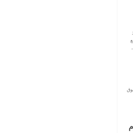
ام 1990 ومنذ
ع
وق
م