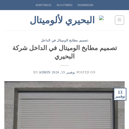
Ski
01007196151
01111706951
01020042205
t
conten
تصميم مطابخ الوميتال في الداخل
تصميم مطابخ الوميتال في الداخل شركة
البحيري
POSTED ON
نوفمبر 13, 2024
BY
ADMIN
13
نوفمبر