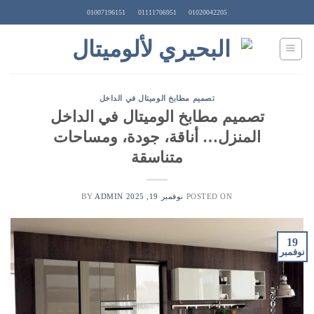
Ski
01007196151
01111706951
01020042205
t
conten
تصميم مطابخ الوميتال في الداخل
تصميم مطابخ الوميتال في الداخل
المنزل… أناقة، جودة، ومساحات
متناسقة
POSTED ON
نوفمبر 19, 2025
BY
ADMIN
19
نوفمبر