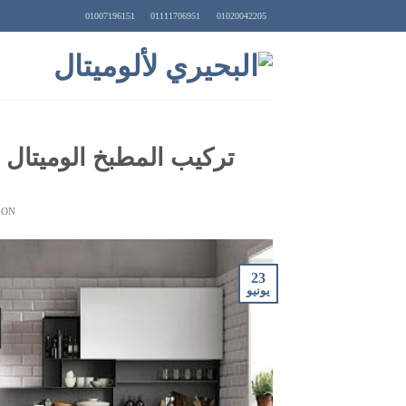
Ski
01007196151
01111706951
01020042205
t
conten
تركيب المطبخ الوميتال
 ON
23
يونيو