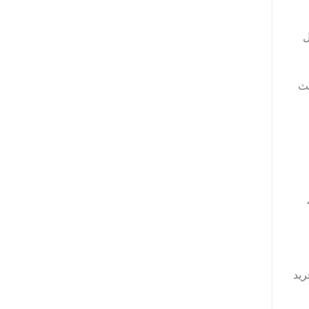
ل
يث
ريد