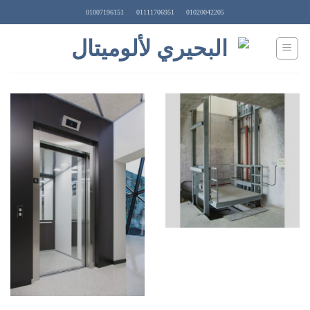
Ski
01007196151
01111706951
01020042205
t
conten